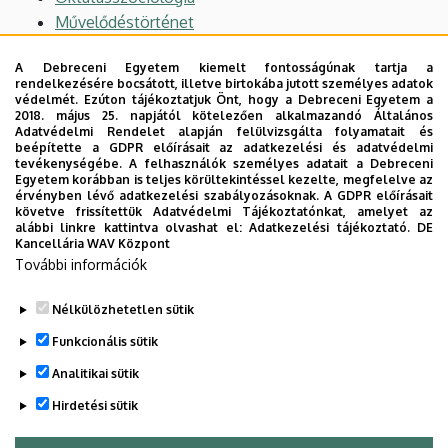
Művelődéstörténet
Művelődésszociológia
A Debreceni Egyetem kiemelt fontosságúnak tartja a
Speciális társadalmi csoportok
rendelkezésére bocsátott, illetve birtokába jutott személyes adatok
Társadalom- és szociálpolitika
védelmét. Ezúton tájékoztatjuk Önt, hogy a Debreceni Egyetem a
2018. május 25. napjától kötelezően alkalmazandó Általános
Kutatások a természettudományok oktatása
Adatvédelmi Rendelet alapján felülvizsgálta folyamatait és
területén
beépítette a GDPR előírásait az adatkezelési és adatvédelmi
tevékenységébe. A felhasználók személyes adatait a Debreceni
Kutatások a zenei nevelés és oktatás területén
Egyetem korábban is teljes körültekintéssel kezelte, megfelelve az
Kutatások a test- és egészségnevelés oktatása
érvényben lévő adatkezelési szabályozásoknak. A GDPR előírásait
követve frissítettük Adatvédelmi Tájékoztatónkat, amelyet az
területén
alábbi linkre kattintva olvashat el:
Adatkezelési tájékoztató.
DE
Kancellária WAV Központ
Kutatások a nyelvoktatás területén
További információk
Olvasás és szövegértés pedagógiájának kutatása
Kutatások az IKT oktatási alkalmazása területén
Nélkülözhetetlen sütik
Legutóbbi frissítés:
2025. 12. 16. 19:16
Funkcionális sütik
Analitikai sütik
Hirdetési sütik