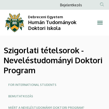
Szigorlati
Ugrás
Anonim
Bejelentkezés
a
Felhasználói
tételsorok
tartalomra
Debreceni Egyetem
fiók
Humán Tudományok
-
menüje
Doktori Iskola
Neveléstudományi
Doktori
Szigorlati tételsorok -
Program
Neveléstudományi Doktori
|
Program
Humán
Tudományok
Oldalmenü
FOR INTERNATIONAL STUDENTS
Doktori
BEMUTATKOZÁS
Iskola
MIÉRT A NEVELÉSTUDOMÁNYI DOKTORI PROGRAM?