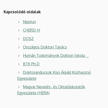
Kapcsolódó oldalak
Neptun
CHERD-H
DOSZ
Országos Doktori Tanács
Humán Tudományok Doktori Iskola
BTK Ph.D
Doktoranduszok Kiss Árpád Közhasznú
Egyesülete
Magyar Nevelés- és Oktatáskutatók
Egyesülete (HERA)