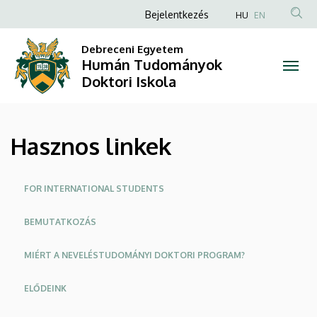
Hasznos
Ugrás
Anonim
Bejelentkezés
HU
EN
a
Felhasználói
linkek
tartalomra
Debreceni Egyetem
fiók
Humán Tudományok
|
menüje
Doktori Iskola
Humán
Tudományok
Hasznos linkek
Doktori
Iskola
Oldalmenü
FOR INTERNATIONAL STUDENTS
BEMUTATKOZÁS
MIÉRT A NEVELÉSTUDOMÁNYI DOKTORI PROGRAM?
ELŐDEINK