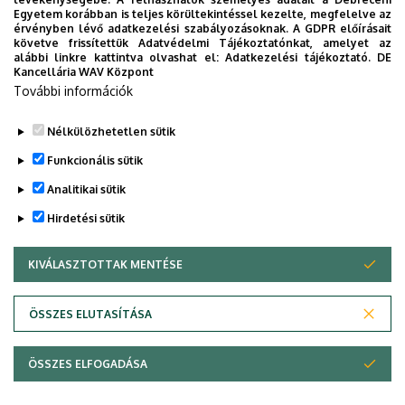
Egyetem korábban is teljes körültekintéssel kezelte, megfelelve az
érvényben lévő adatkezelési szabályozásoknak. A GDPR előírásait
követve frissítettük Adatvédelmi Tájékoztatónkat, amelyet az
Szociológia és
alábbi linkre kattintva olvashat el:
Adatkezelési tájékoztató.
DE
Kancellária WAV Központ
Társadalompolitika
További információk
Doktori Program
Nélkülözhetetlen sütik
Funkcionális sütik
Analitikai sütik
Hirdetési sütik
KIVÁLASZTOTTAK MENTÉSE
WITHDRAW CONSENT
Adatvédelem
Adatvédelem
ÖSSZES ELUTASÍTÁSA
Technikai információk
ÖSSZES ELFOGADÁSA
Szerzői jog &másolat; @év @szervezet @verzió