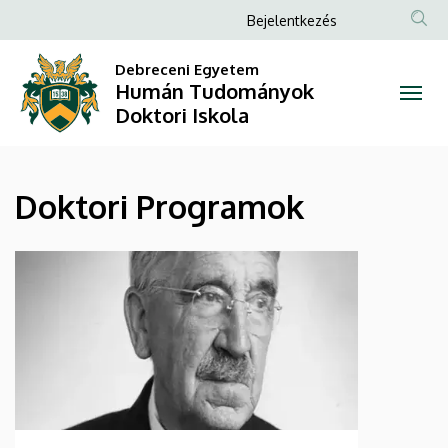
Doktori
Ugrás
Anonim
Bejelentkezés
a
Felhasználói
Programok
tartalomra
Debreceni Egyetem
fiók
Humán Tudományok
|
menüje
Doktori Iskola
Humán
Tudományok
Doktori Programok
Doktori
Iskola