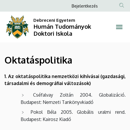
Oktatáspolitika
Ugrás
Anonim
Bejelentkezés
a
Felhasználói
|
tartalomra
Debreceni Egyetem
fiók
Humán Tudományok
Humán
menüje
Doktori Iskola
Tudományok
Doktori
Oktatáspolitika
Iskola
1. Az oktatáspolitika nemzetközi kihívásai (gazdasági,
társadalmi és demográfiai változások)
Cséfalvay Zoltán 2004. Globalizáció.
Budapest: Nemzeti Tankönyvkiadó
Pokol Béla 2005. Globális uralmi rend.
Budapest: Kairosz Kiadó