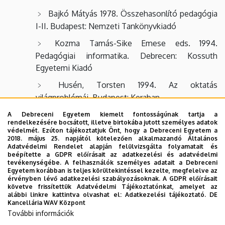
Bajkó Mátyás 1978. Összehasonlító pedagógia
I-II. Budapest: Nemzeti Tankönyvkiadó
Kozma Tamás-Sike Emese eds. 1994.
Pedagógiai informatika. Debrecen: Kossuth
Egyetemi Kiadó
Husén, Torsten 1994. Az oktatás
világproblémái. Budapest: Keraban
A Debreceni Egyetem kiemelt fontosságúnak tartja a
rendelkezésére bocsátott, illetve birtokába jutott személyes adatok
Valamennyi témakörhöz ajánlott:
védelmét. Ezúton tájékoztatjuk Önt, hogy a Debreceni Egyetem a
2018. május 25. napjától kötelezően alkalmazandó Általános
Husén Torsten, Postlethwaite, Newille eds
Adatvédelmi Rendelet alapján felülvizsgálta folyamatait és
beépítette a GDPR előírásait az adatkezelési és adatvédelmi
1993. National Systems of Education. Oxford:
tevékenységébe. A felhasználók személyes adatait a Debreceni
Pergamon (néhány kiválasztott országtanulmány)
Egyetem korábban is teljes körültekintéssel kezelte, megfelelve az
érvényben lévő adatkezelési szabályozásoknak. A GDPR előírásait
Allemann-Ghionda, Cristina 2004. Einführung
követve frissítettük Adatvédelmi Tájékoztatónkat, amelyet az
alábbi linkre kattintva olvashat el:
Adatkezelési tájékoztató.
DE
in die Vergleichende Erziehungswissenschaft.
Kancellária WAV Központ
(Herausgegeben von Klaus Hurrelmann -
További információk
Jürgen Oelkers.) München: Beltz Studium