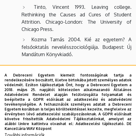
Tinto, Vincent 1993. Leaving college.
Rethinking the Causes ad Cures of Student
Attrition. Chicago-London: The University of
Chicago Press.
Kozma Tamás 2004. Kié az egyetem? A
felsőoktatás nevelésszociológiája. Budapest: Új
Mandátum Könyvkiadó.
Valamennyi témakörhöz ajánlott:
A Debreceni Egyetem kiemelt fontosságúnak tartja a
rendelkezésére bocsátott, illetve birtokába jutott személyes adatok
Saha, Lawrence J. ed. 1997. International
védelmét. Ezúton tájékoztatjuk Önt, hogy a Debreceni Egyetem a
Encyclopedia of the Sociology of Education.
2018. május 25. napjától kötelezően alkalmazandó Általános
Adatvédelmi Rendelet alapján felülvizsgálta folyamatait és
Oxford: Pergamon
beépítette a GDPR előírásait az adatkezelési és adatvédelmi
tevékenységébe. A felhasználók személyes adatait a Debreceni
Grimm, Susanne 1987. Soziologie der Bildung
Egyetem korábban is teljes körültekintéssel kezelte, megfelelve az
érvényben lévő adatkezelési szabályozásoknak. A GDPR előírásait
und Erziehung. München: Ehrenwirth
követve frissítettük Adatvédelmi Tájékoztatónkat, amelyet az
alábbi linkre kattintva olvashat el:
Adatkezelési tájékoztató.
DE
Lange, Elmar 2005. Soziologie
Kancellária WAV Központ
Erziehungswesens. Wiesbaden: Verlag für
További információk