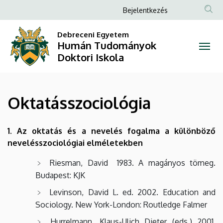
Oktatásszociológia
Ugrás
Anonim
Bejelentkezés
a
Felhasználói
|
tartalomra
Debreceni Egyetem
fiók
Humán Tudományok
Humán
menüje
Doktori Iskola
Tudományok
Doktori
Oktatásszociológia
Iskola
1. Az oktatás és a nevelés fogalma a különböző
nevelésszociológiai elméletekben
Riesman, David 1983. A magányos tömeg.
Budapest: KJK
Levinson, David L. ed. 2002. Education and
Sociology. New York-London: Routledge Falmer
Hurrelmann, Klaus-Ulich Dieter (eds.) 2001.