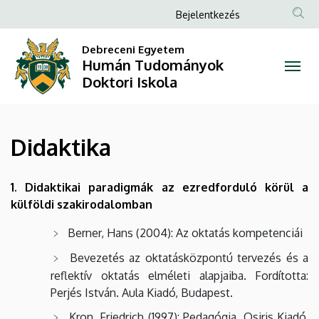
Didaktika
Ugrás
Anonim
Bejelentkezés
a
Felhasználói
|
tartalomra
Debreceni Egyetem
fiók
Humán Tudományok
Humán
menüje
Doktori Iskola
Tudományok
Doktori
Didaktika
Iskola
1. Didaktikai paradigmák az ezredforduló körül a
külföldi szakirodalomban
Berner, Hans (2004): Az oktatás kompetenciái
Bevezetés az oktatásközpontú tervezés és a
reflektív oktatás elméleti alapjaiba. Fordította:
Perjés István. Aula Kiadó, Budapest.
Kron, Friedrich (1997): Pedagógia. Osiris Kiadó,