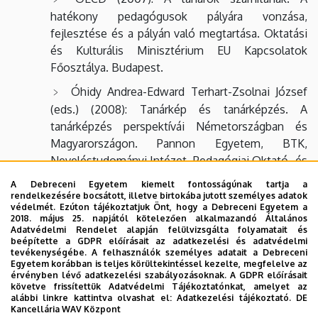
hatékony pedagógusok pályára vonzása,
fejlesztése és a pályán való megtartása. Oktatási
és Kulturális Minisztérium EU Kapcsolatok
Főosztálya. Budapest.
Óhidy Andrea-Edward Terhart-Zsolnai József
(eds.) (2008): Tanárkép és tanárképzés. A
tanárképzés perspektívái Németországban és
Magyarországon. Pannon Egyetem, BTK,
Neveléstudományi Intézet, Pedagógiai Oktató- és
Kutatóközpont, Pápa.
A Debreceni Egyetem kiemelt fontosságúnak tartja a
rendelkezésére bocsátott, illetve birtokába jutott személyes adatok
Szabó László Tamás (1998): Tanárképzés
védelmét. Ezúton tájékoztatjuk Önt, hogy a Debreceni Egyetem a
Európában. Országos Közoktatási Intézet.
2018. május 25. napjától kötelezően alkalmazandó Általános
Adatvédelmi Rendelet alapján felülvizsgálta folyamatait és
Budapest.
beépítette a GDPR előírásait az adatkezelési és adatvédelmi
tevékenységébe. A felhasználók személyes adatait a Debreceni
Egyetem korábban is teljes körültekintéssel kezelte, megfelelve az
Valamennyi témakörhöz ajánlott:
érvényben lévő adatkezelési szabályozásoknak. A GDPR előírásait
követve frissítettük Adatvédelmi Tájékoztatónkat, amelyet az
alábbi linkre kattintva olvashat el:
Adatkezelési tájékoztató.
DE
Anderson Lorin W. ed. (1995): Teacher
Kancellária WAV Központ