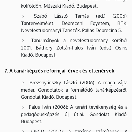
külföldön. Műszaki Kiadó, Budapest.
Szabó László Tamás (ed.) (2006):
Tantervelmélet. Debreceni Egyetem, BTK,
Neveléstudományi Tanszék. Pallas Debrecina 5.
Tanulmányok a neveléstudomány köréből
2001. Báthory Zoltán-Falus Iván (eds.) Osiris
Kiadó, Budapest.
7. A tanárképzés reformjai: érvek és ellenérvek.
Brezsnyánszky László (2006): A maga vájta
meder. Gondolatok a formálódó tanárképzésről.
Gondolat Kiadó, Budapest.
Falus Iván (2006): A tanári tevékenység és a
pedagógusképzés új útjai. Gondolat Kiadó,
Budapest.
OECD (2007): A tanárok számítanak. A