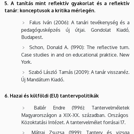
5. A tanítás mint reflektív gyakorlat és a reflektív
tanár: konceptusok a kritika mérlegén.
Falus Iván (2006): A tanári tevékenység és a
pedagógusképzés új útjai. Gondolat Kiadó,
Budapest.
Schon, Donald A. (1990): The reflective turn.
Case studies in and on educational praktice. New
York.
Szabó László Tamás (2009): A tanár visszanéz.
Új Mandátum Kiadó.
6. Hazai és külföldi (EU) tantervpolitikák
Ballér Endre (1996): Tantervelméletek
Magyarországon a XIX-XX. században. Országos
Közoktatási Intézet. A tantervelmélet forrásai 17.
Mátrai Zsuzsa (1999): Tanterv és vizsga