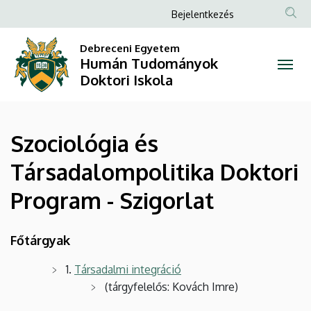
Szociológia
Ugrás
Anonim
Bejelentkezés
a
Felhasználói
és
tartalomra
Debreceni Egyetem
fiók
Humán Tudományok
Társadalompolitika
menüje
Doktori Iskola
Doktori
Program
Szociológia és
-
Társadalompolitika Doktori
Szigorlat
Program - Szigorlat
|
Humán
Főtárgyak
Tudományok
1.
Társadalmi integráció
(tárgyfelelős: Kovách Imre)
Doktori