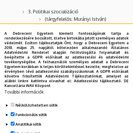
3. Politikai szocializáció
(tárgyfelelős: Murányi István)
A Debreceni Egyetem kiemelt fontosságúnak tartja a
4. Közpolitika
rendelkezésére bocsátott, illetve birtokába jutott személyes adatok
(tárgyfelelős: Krémer Balázs)
védelmét. Ezúton tájékoztatjuk Önt, hogy a Debreceni Egyetem a
2018. május 25. napjától kötelezően alkalmazandó Általános
Adatvédelmi Rendelet alapján felülvizsgálta folyamatait és
beépítette a GDPR előírásait az adatkezelési és adatvédelmi
5.
Munkaszociológia
tevékenységébe. A felhasználók személyes adatait a Debreceni
(tárgyfelelős: Csoba Judit)
Egyetem korábban is teljes körültekintéssel kezelte, megfelelve az
érvényben lévő adatkezelési szabályozásoknak. A GDPR előírásait
követve frissítettük Adatvédelmi Tájékoztatónkat, amelyet az
alábbi linkre kattintva olvashat el:
Adatkezelési tájékoztató.
DE
6.
Helyi ellátórendszerek (Szociális
Kancellária WAV Központ
szolgáltatások)
További információk
(tárgyfelelős: Fábián Gergely)
Nélkülözhetetlen sütik
Legutóbbi frissítés:
2023. 03. 26. 19:56
Funkcionális sütik
Analitikai sütik