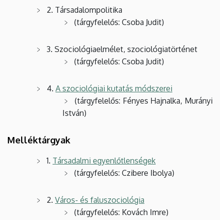
Iskola
2. Társadalompolitika
(tárgyfelelős: Csoba Judit)
3. Szociológiaelmélet, szociológiatörténet
(tárgyfelelős: Csoba Judit)
4.
A szociológiai kutatás módszerei
(tárgyfelelős: Fényes Hajnalka, Murányi
István)
Melléktárgyak
1.
Társadalmi egyenlőtlenségek
(tárgyfelelős: Czibere Ibolya)
2.
Város- és faluszociológia
(tárgyfelelős: Kovách Imre)