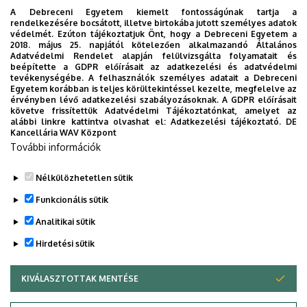
Doktori
A Debreceni Egyetem kiemelt fontosságúnak tartja a
PhD nullkredites 2025-2026/2. félév.(pdf)
rendelkezésére bocsátott, illetve birtokába jutott személyes adatok
védelmét. Ezúton tájékoztatjuk Önt, hogy a Debreceni Egyetem a
Iskola
2018. május 25. napjától kötelezően alkalmazandó Általános
Adatvédelmi Rendelet alapján felülvizsgálta folyamatait és
beépítette a GDPR előírásait az adatkezelési és adatvédelmi
tevékenységébe. A felhasználók személyes adatait a Debreceni
Szociológia minor
Egyetem korábban is teljes körültekintéssel kezelte, megfelelve az
érvényben lévő adatkezelési szabályozásoknak. A GDPR előírásait
követve frissítettük Adatvédelmi Tájékoztatónkat, amelyet az
Tájékoztató a minor kurzusok teljesítéséhez
alábbi linkre kattintva olvashat el:
Adatkezelési tájékoztató.
DE
Kancellária WAV Központ
További információk
Nélkülözhetetlen sütik
Legutóbbi frissítés:
2026. 03. 02. 12:28
Funkcionális sütik
Analitikai sütik
Hirdetési sütik
KIVÁLASZTOTTAK MENTÉSE
WITHDRAW CONSENT