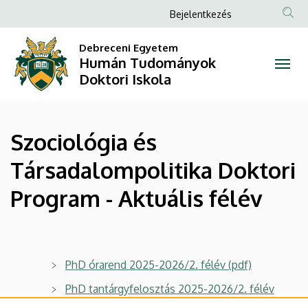
Szociológia
Ugrás
Anonim
Bejelentkezés
a
Felhasználói
és
tartalomra
Debreceni Egyetem
fiók
Humán Tudományok
Társadalompolitika
menüje
Doktori Iskola
Doktori
Program
Szociológia és
-
Társadalompolitika Doktori
Aktuális
Program - Aktuális félév
félév
|
Humán
PhD órarend 2025-2026/2. félév (pdf)
PhD tantárgyfelosztás 2025-2026/2. félév
Tudományok
(pdf)