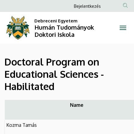
Doctoral
Ugrás
Anonim
Bejelentkezés
a
Felhasználói
Program
tartalomra
Debreceni Egyetem
fiók
Humán Tudományok
on
menüje
Doktori Iskola
Educational
Sciences
Doctoral Program on
-
Educational Sciences -
Habilitated
Habilitated
|
Humán
Name
Tudományok
Kozma Tamás
Doktori