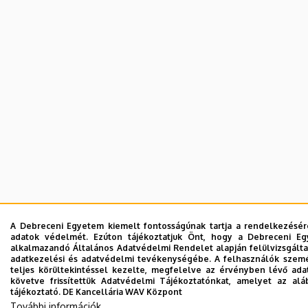
A Debreceni Egyetem kiemelt fontosságúnak tartja a rendelkezésére 
adatok védelmét. Ezúton tájékoztatjuk Önt, hogy a Debreceni Eg
alkalmazandó Általános Adatvédelmi Rendelet alapján felülvizsgálta 
adatkezelési és adatvédelmi tevékenységébe. A felhasználók szemé
teljes körültekintéssel kezelte, megfelelve az érvényben lévő ada
követve frissítettük Adatvédelmi Tájékoztatónkat, amelyet az aláb
tájékoztató.
DE Kancellária WAV Központ
További információk