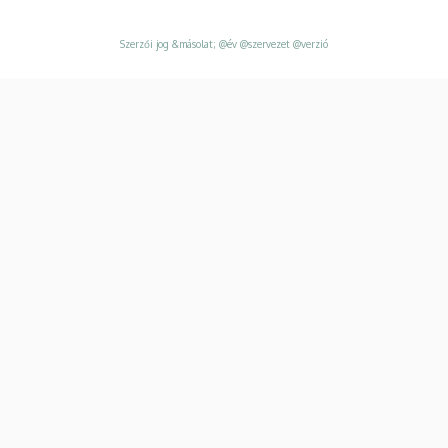
Szerzői jog &másolat; @év @szervezet @verzió